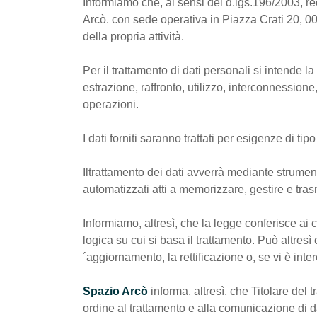
Informiamo che, ai sensi del d.lgs.196/2003, reca
Arcò. con sede operativa in Piazza Crati 20, 001
della propria attività.
Per il trattamento di dati personali si intende 
estrazione, raffronto, utilizzo, interconnession
operazioni.
I dati forniti saranno trattati per esigenze di t
Iltrattamento dei dati avverrà mediante strument
automatizzati atti a memorizzare, gestire e trasm
Informiamo, altresì, che la legge conferisce ai cit
logica su cui si basa il trattamento. Può altresì
´aggiornamento, la rettificazione o, se vi è inter
Spazio Arcò
informa, altresì, che Titolare del 
ordine al trattamento e alla comunicazione di da