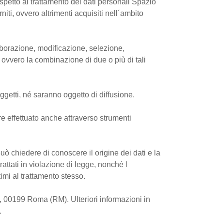
ispetto al trattamento dei dati personali Spazio
iti, ovvero altrimenti acquisiti nell´ambito
laborazione, modificazione, selezione,
 ovvero la combinazione di due o più di tali
oggetti, né saranno oggetto di diffusione.
re effettuato anche attraverso strumenti
o può chiedere di conoscere il origine dei dati e la
rattati in violazione di legge, nonché l
timi al trattamento stesso.
, 00199 Roma (RM). Ulteriori informazioni in
.