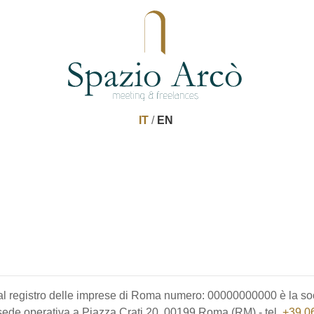
IT
/
EN
al registro delle imprese di Roma numero: 00000000000 è la so
sede operativa a Piazza Crati 20, 00199 Roma (RM) - tel.
+39 0