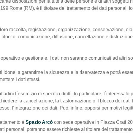
nte disposizioni per la tutela delle persone e di altri soggetti r
99 Roma (RM), è il titolare del trattamento dei dati personali forn
la loro raccolta, registrazione, organizzazione, conservazione, e
e, blocco, comunicazione, diffusione, cancellazione e distruzione
ipo operativo e gestionale. I dati non saranno comunicati ad altri s
i idonei a garantirne la sicurezza e la riservatezza e potrà esse
ettere i dati stessi.
tadini l´esercizio di specifici diritti. In particolare, l´interessat
 chiedere la cancellazione, la trasformazione o il blocco dei dati t
esse, l´integrazione dei dati. Può, infine, opporsi per motivi legit
trattamento è
Spazio Arcò
con sede operativa in Piazza Crati 20
ti personali potranno essere richieste al titolare del trattamento