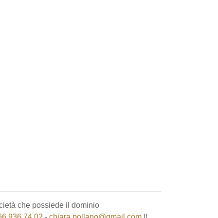
cietà che possiede il dominio
66 936 74 02
-
chiara.pollano@gmail.com
Il